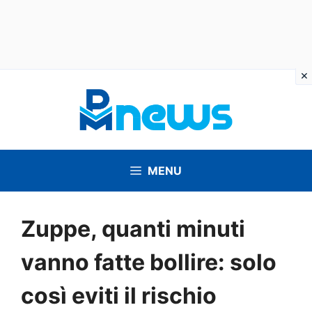
Vai
al
contenuto
MENU
Zuppe, quanti minuti
vanno fatte bollire: solo
così eviti il rischio