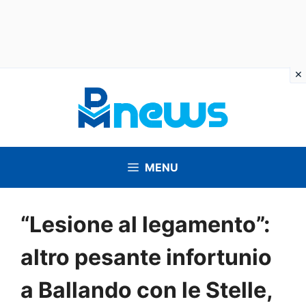
Vai
al
contenuto
MENU
“Lesione al legamento”:
altro pesante infortunio
a Ballando con le Stelle,