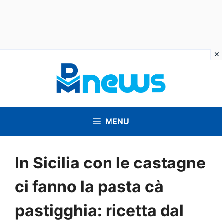
Vai
al
contenuto
MENU
In Sicilia con le castagne
ci fanno la pasta cà
pastigghia: ricetta dal