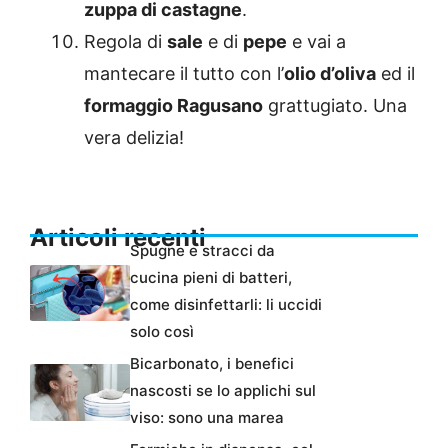
zuppa di castagne
.
Regola di
sale
e di
pepe
e vai a
mantecare il tutto con l’
olio d’oliva
ed il
formaggio Ragusano
grattugiato. Una
vera delizia!
Articoli recenti
Spugne e stracci da
cucina pieni di batteri,
come disinfettarli: li uccidi
solo così
Bicarbonato, i benefici
nascosti se lo applichi sul
viso: sono una marea