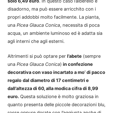
solo 6,49 euro
. In questo caso l’alberello è
disadorno, ma può essere arricchito con i
propri addobbi molto facilmente. La pianta,
una
Picea Glauca Conica
, necessita di poca
acqua, un ambiente luminoso ed è adatta sia
agli interni che agli esterni.
Altrimenti si può optare per
l’abete
(sempre
una
Picea Glauca Conica
)
in confezione
decorativa con vaso incartato a mo’ di pacco
regalo
dal diametro di 17 centimetri e
dall’altezza di 60, alla modica cifra di 8,99
euro.
Questa soluzione è molto graziosa in
quanto presenta delle piccole decorazioni blu,
rosse oppure dorate con l’aggiunta anche di