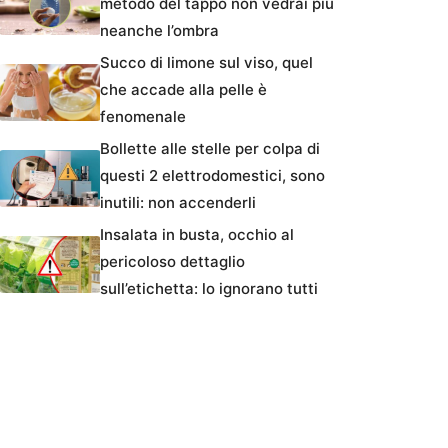
metodo del tappo non vedrai più
neanche l’ombra
Succo di limone sul viso, quel
che accade alla pelle è
fenomenale
Bollette alle stelle per colpa di
questi 2 elettrodomestici, sono
inutili: non accenderli
Insalata in busta, occhio al
pericoloso dettaglio
sull’etichetta: lo ignorano tutti