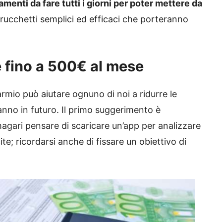
menti da fare tutti i giorni per poter mettere da
 trucchetti semplici ed efficaci che porteranno
e fino a 500€ al mese
armio può aiutare ognuno di noi a ridurre le
anno in futuro. Il primo suggerimento è
magari pensare di scaricare un’app per analizzare
cite; ricordarsi anche di fissare un obiettivo di