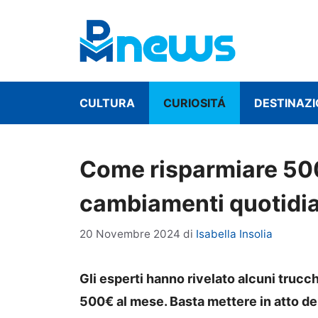
Vai
al
contenuto
CULTURA
CURIOSITÁ
DESTINAZI
Come risparmiare 500
cambiamenti quotidiani
20 Novembre 2024
di
Isabella Insolia
Gli esperti hanno rivelato alcuni trucc
500€ al mese. Basta mettere in atto de