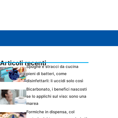
Articoli recenti
Spugne e stracci da cucina
pieni di batteri, come
disinfettarli: li uccidi solo così
Bicarbonato, i benefici nascosti
se lo applichi sul viso: sono una
marea
Formiche in dispensa, col