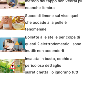
metodo del tappo non vedrai più
neanche l’ombra
Succo di limone sul viso, quel
che accade alla pelle è
fenomenale
Bollette alle stelle per colpa di
questi 2 elettrodomestici, sono
inutili: non accenderli
Insalata in busta, occhio al
pericoloso dettaglio
sull’etichetta: lo ignorano tutti