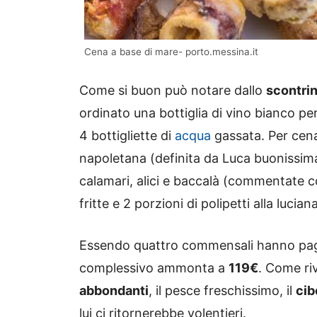
Cena a base di mare- porto.messina.it
Come si buon può notare dallo
scontri
ordinato una bottiglia di vino bianco p
4 bottigliette di
acqua
gassata. Per cen
napoletana (definita da Luca buonissima
calamari, alici e baccalà (commentate c
fritte e 2 porzioni di polipetti alla luciana
Essendo quattro commensali hanno pa
complessivo ammonta a
119€
. Come riv
abbondanti
, il pesce freschissimo, il
cib
lui ci ritornerebbe volentieri.