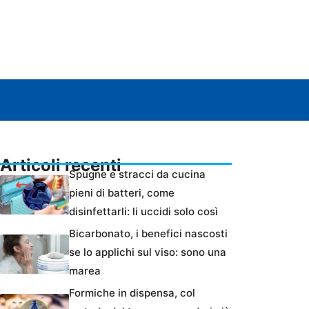
Articoli recenti
Spugne e stracci da cucina
pieni di batteri, come
disinfettarli: li uccidi solo così
Bicarbonato, i benefici nascosti
se lo applichi sul viso: sono una
marea
Formiche in dispensa, col