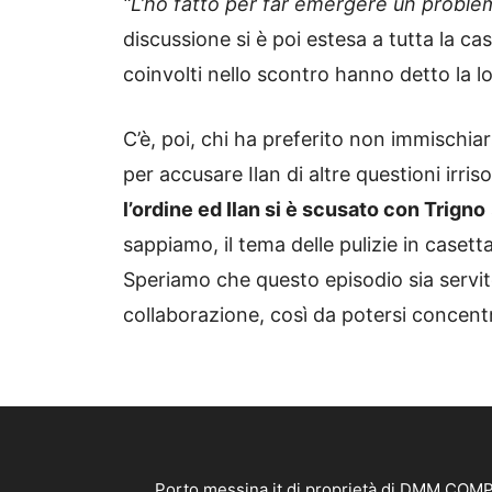
“L’ho fatto per far emergere un problema
discussione si è poi estesa a tutta la 
coinvolti nello scontro hanno detto la lo
C’è, poi, chi ha preferito non immischiar
per accusare Ilan di altre questioni irriso
l’ordine ed Ilan si è scusato con Trigno
sappiamo, il tema delle pulizie in caset
Speriamo che questo episodio sia servit
collaborazione, così da potersi concentr
Porto.messina.it di proprietà di DMM COMPA