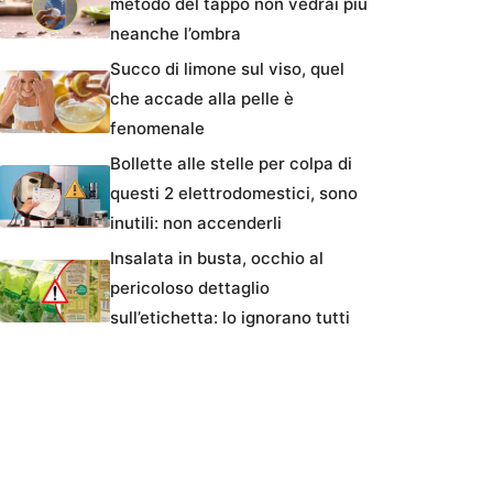
metodo del tappo non vedrai più
neanche l’ombra
Succo di limone sul viso, quel
che accade alla pelle è
fenomenale
Bollette alle stelle per colpa di
questi 2 elettrodomestici, sono
inutili: non accenderli
Insalata in busta, occhio al
pericoloso dettaglio
sull’etichetta: lo ignorano tutti