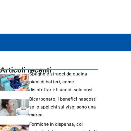
Articoli recenti
Spugne e stracci da cucina
pieni di batteri, come
disinfettarli: li uccidi solo così
Bicarbonato, i benefici nascosti
se lo applichi sul viso: sono una
marea
Formiche in dispensa, col